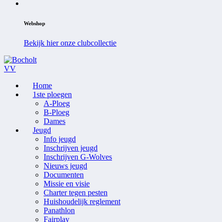
Webshop
Bekijk hier onze clubcollectie
Home
1ste ploegen
A-Ploeg
B-Ploeg
Dames
Jeugd
Info jeugd
Inschrijven jeugd
Inschrijven G-Wolves
Nieuws jeugd
Documenten
Missie en visie
Charter tegen pesten
Huishoudelijk reglement
Panathlon
Fairplay