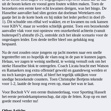
uit de boom keken en vooral geen fouten wilden maken. Toen de
bezoekers een eerste keer echt kwamen dreigen, was het bingo. De
Hasseltse aanvaller had slim gezien dat doelman Wertelaers een
gaatje liet in de korte hoek en hij mikte het leder perfect in doel (0-
1). Dit schudde ons elftal wel wakker, en er kwamen nu ook kansen
voor KBVV, maar ze werden schielijk gemist. Toen een bezoekende
aanvaller vlak voor rust opnieuw een onzekerheid achterin (vanuit
buitenspel?) afstrafte (0-2), ontrolde zich het ideale scenario voor de
ongeslagen leider. Een derde treffer bleef ons gelukkig nog
bespaard.
Na de rust zouden onze jongens op jacht moeten naar een snelle
tegentreffer om zo hopelijk de vlam nog in de pan te kunnen jagen.
Helaas, we zagen te weinig snelheid, te weinig vernuft ook om het
sterke Hasseltse blok te ontregelen. Coach Licata bracht met Watson
en Ramaekers nog extra offensief geweld en gaandeweg werden er
nu toch kansjes gecreëerd, al bleef het tegelijk uitkijken voor
snedige bezoekende counters. Toen Christophe Bertjens tekende
voor 1-2, laaide de hoop nog even op, maar het was te laat.
Voor Bocholt VV een eerste thuisnederlaag, voor Sporting Hasselt
het eerste periodekampioenschap, dat zijn de feiten. Kop op en met
goede moed verder nu!
Other Articles