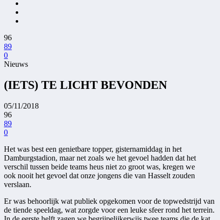
96
89
0
Nieuws
(IETS) TE LICHT BEVONDEN
05/11/2018
96
89
0
Het was best een genietbare topper, gisternamiddag in het
Damburgstadion, maar net zoals we het gevoel hadden dat het
verschil tussen beide teams heus niet zo groot was, kregen we
ook nooit het gevoel dat onze jongens die van Hasselt zouden
verslaan.
Er was behoorlijk wat publiek opgekomen voor de topwedstrijd van
de tiende speeldag, wat zorgde voor een leuke sfeer rond het terrein.
In de eerste helft zagen we begrijpelijkerwijs twee teams die de kat